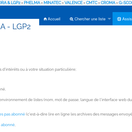
RA & LGP2
-
PHELMA
-
MINATEC
-
VALENCE
-
CMTC
-
CROMA
-
G-SCO
Accueil
Chercher une liste
Assis
RA - LGP2
'intérêts ou à votre situation particulière;
nné,
 environnement de listes (nom, mot de passe, langue de l'interface web du se
tes pas abonné
(c'est-à-dire lire en ligne les archives des messages envoyés
es abonné
,