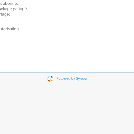
es abonné,
tockage partagé,
rtagé;
utorisation,
Powered by Sympa