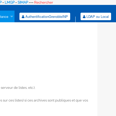
P
-
LMGP
-
SIMAP
---
Rechercher
tance
AuthentificationGrenobleINP
LDAP ou Local
rveur de listes, etc.);
 sur ces listes) si ces archives sont publiques et que vos