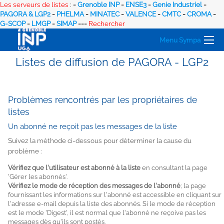
Les serveurs de listes
:
-
Grenoble INP
-
ENSE3
-
Genie Industriel
-
PAGORA & LGP2
-
PHELMA
-
MINATEC
-
VALENCE
-
CMTC
-
CROMA
-
G-SCOP
-
LMGP
-
SIMAP
---
Rechercher
Menu Sympa
Listes de diffusion de PAGORA - LGP2
Problèmes rencontrés par les propriétaires de
listes
Un abonné ne reçoit pas les messages de la liste
Suivez la méthode ci-dessous pour déterminer la cause du
problème :
Vérifiez que l'utilisateur est abonné à la liste
en consultant la page
'Gérer les abonnés'.
Vérifiez le mode de réception des messages de l'abonné
; la page
fournissant les informations sur l'abonné est accessible en cliquant sur
l'adresse e-mail depuis la liste des abonnés. Si le mode de réception
est le mode 'Digest', il est normal que l'abonné ne reçoive pas les
messages dès qu'ils sont postés.